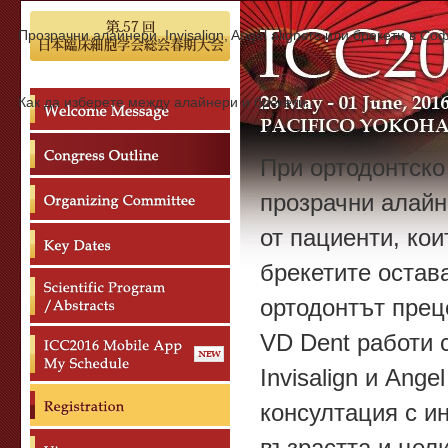
Прозрачни алайнери, Invisalign, Angel aligners или брекети в Со
Как да изберете между алайнери и брекети
При ортодонтско
прозрачни алайн
от пациенти, кои
брекетите остав
ортодонтът прец
VD Dent работи 
Invisalign и Ange
консултация с и