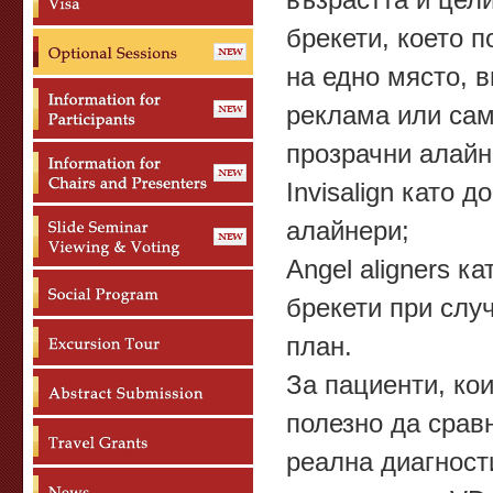
възрастта и цел
брекети, което 
на едно място, 
реклама или сам
прозрачни алайн
Invisalign като 
алайнери;
Angel aligners ка
брекети при случ
план.
За пациенти, ко
полезно да сравня
реална диагност