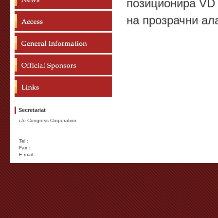
позиционира VD 
на прозрачни ал
Secretariat
c/o Congress Corporation
Tel：
Fax：
E-mail：