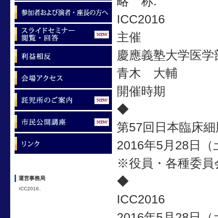
略 称:
ICC2016
主催
慶應義塾大学医学
青木 大輔
開催時期
◆
第57回日本臨床
2016年5月28日
※役員・各種委員
◆
運営事務局
ICC2016、
ICC2016
2016年5月28日